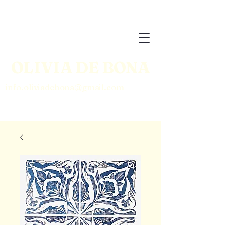
BOUTIQUE
OLIVIA DE BONA
info.oliviadebona@gmail.com