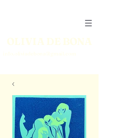
BOUTIQUE
OLIVIA DE BONA
info.oliviadebona@gmail.com